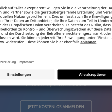
den und einen
15,- Euro Gutsche
sichern!
Bestens informiert
Exklusive Rabatte
Gratis & jederzeit kündbar
JETZT KOSTENLOS ANMELDEN