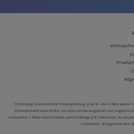
Verbrauche
J
Privatsp
D
Altg
1) Ehemalige Unverbindliche Preisempfehlung. 2) Als B- oder C-Ware werden Ver
Versandhandel) sowie Artikel, die schon einmal ausgepackt und vorgeführt 
einwandfrei. C-Ware weist sichtbare optische Mängel (z.B. Kratzer) auf, wurde j
vorbehalten. 4) Gegenüber dem ehe