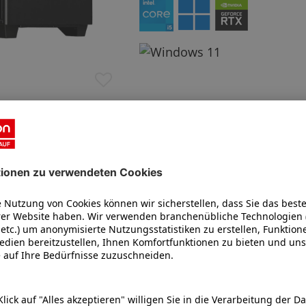
ERAZER Bandit P20 Core (MD
Platzsparendes Gaming mit KI-Boost
Intel® Core™ Ultra 7 Proze
Windows 11 Home