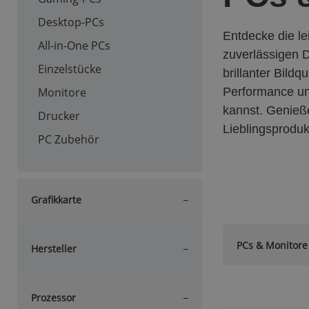
Desktop-PCs
Entdecke die l
All-in-One PCs
zuverlässigen D
Einzelstücke
brillanter Bildq
Monitore
Performance und
kannst. Genieße
Drucker
Lieblingsprod
PC Zubehör
Grafikkarte
PCs & Monitore
Hersteller
Prozessor