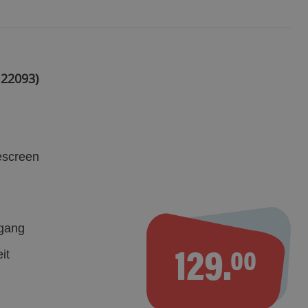
22093)
escreen
gang
129.
00
it