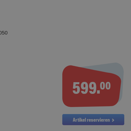
050
599.
00
Artikel reservieren