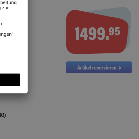
060
1499.
95
Artikel reservieren
0)