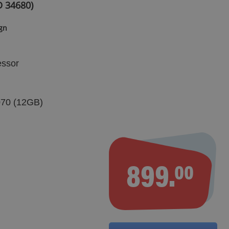
 34680)
gn
essor
70 (12GB)
899.
00