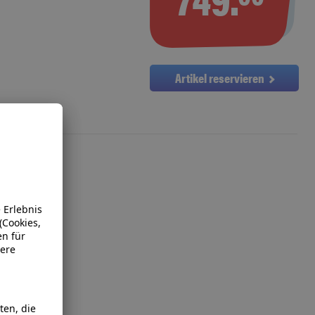
Artikel reservieren
 35490)
ssor 265