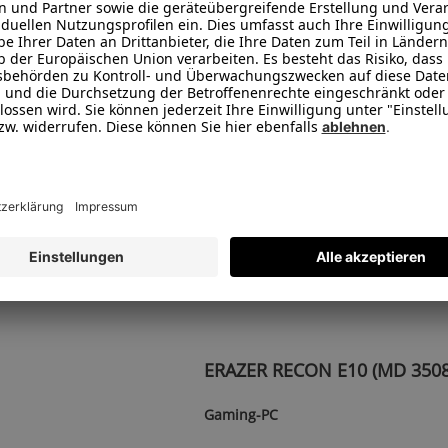
NVIDIA® GeForce RTX™ 5
2 TB SSD
16 GB RAM
ERAZER RECON E10 (MD 3508
Gaming-PC