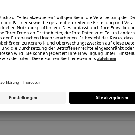
Kühl- und Warmhaltebox für jede G
Leistung max. 58 W
Kühl und Warmhaltefunktion
40 L Kapazität
5V-USB-Anschluss