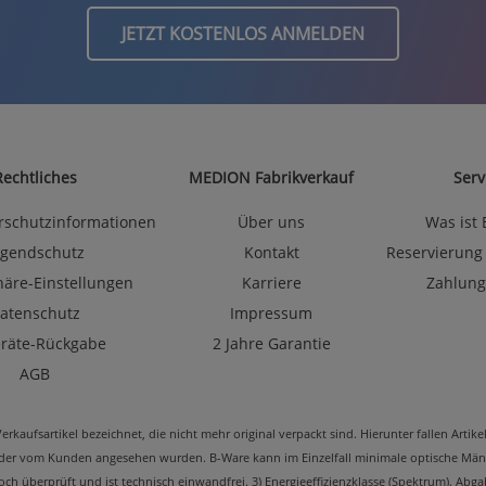
JETZT KOSTENLOS ANMELDEN
Rechtliches
MEDION Fabrikverkauf
Serv
rschutzinformationen
Über uns
Was ist
ugendschutz
Kontakt
Reservierung
häre-Einstellungen
Karriere
Zahlung
atenschutz
Impressum
eräte-Rückgabe
2 Jahre Garantie
AGB
kaufsartikel bezeichnet, die nicht mehr original verpackt sind. Hierunter fallen Arti
oder vom Kunden angesehen wurden. B-Ware kann im Einzelfall minimale optische Mäng
edoch überprüft und ist technisch einwandfrei. 3) Energieeffizienzklasse (Spektrum). 