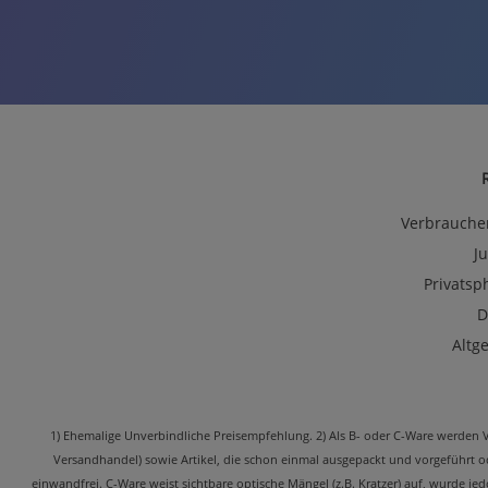
Verbrauche
J
Privatsp
D
Altg
1) Ehemalige Unverbindliche Preisempfehlung. 2) Als B- oder C-Ware werden Ver
Versandhandel) sowie Artikel, die schon einmal ausgepackt und vorgeführt 
einwandfrei. C-Ware weist sichtbare optische Mängel (z.B. Kratzer) auf, wurde j