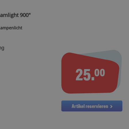
amlight 900"
Rampenlicht
ng
25.
00
Artikel reservieren