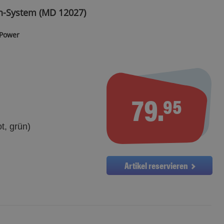
en-System (MD 12027)
 Power
79.
95
t, grün)
Artikel reservieren