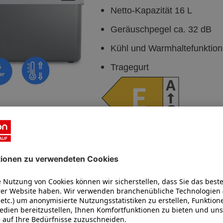
Netto-Kapazität 16 L
Geräuschpegel ca. 32 dB
Kühl und Warmhaltefunktion
Tragegurt
LIFE Kühlbox mit Wärmefunk