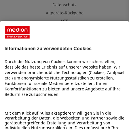
Datenschutz
Altgeräte-Rückgabe
AGB
MEDION Fabrikverkauf
Über uns
Kontakt
Karriere
Impressum
2 Jahre Garantie
Service
Was ist B-Ware
Reservierung & Abholung