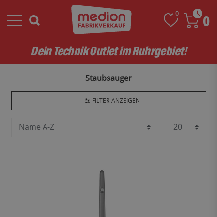
0
0
Dein Technik Outlet im Ruhrgebiet!
Staubsauger
FILTER