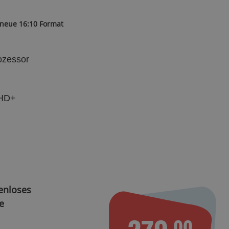
 neue 16:10 Format
ozessor
 HD+
enloses
e
279.
00