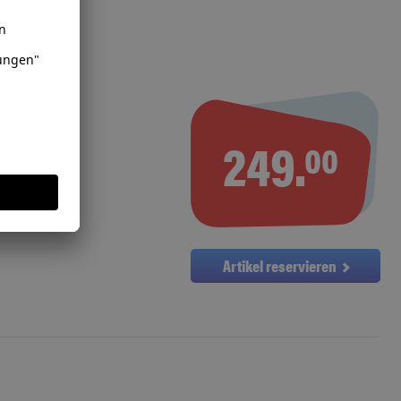
loses
e
249.
00
Artikel reservieren