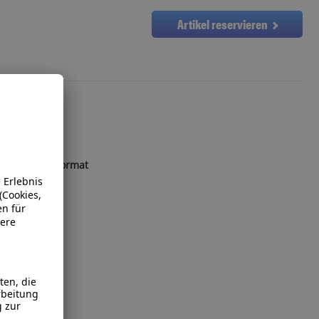
Artikel reservieren
 neue 16:10 Format
ozessor
 HD+