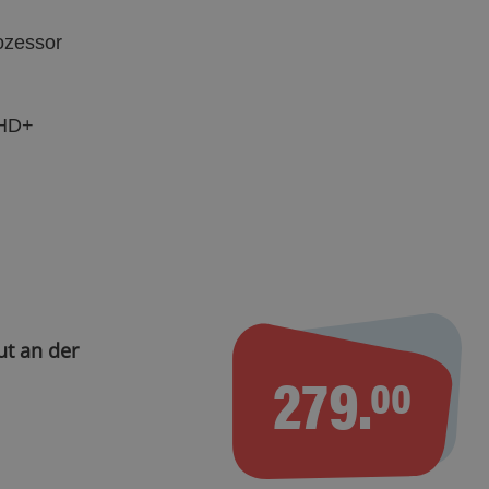
ozessor
 HD+
ut an der
279.
00