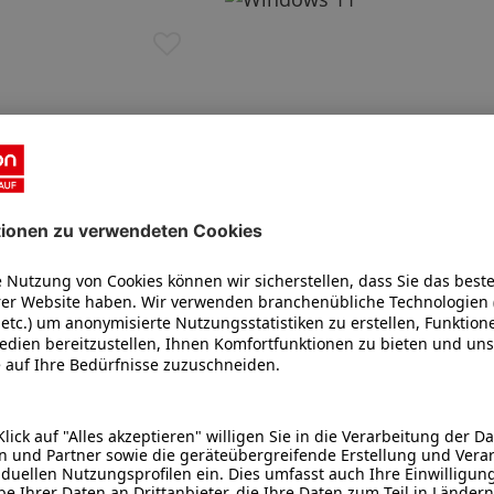
MEDION E16423 (MD 62558)
Kompakt, Leistungstark, mobil - Das
Intel® Core™ i5-1155G7 Pr
Windows 11 Home
Mattes 40,6 cm (16,0”) Full
Display
Intel® UHD Graphics