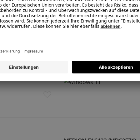
512 GB SSD
8 GB LPDDR4X RAM
Spanisches Gerät - Kosten
Tastaturlayout an der Kass
erhältlich