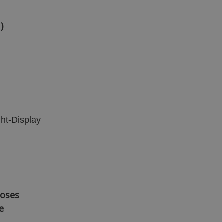
)
ght-Display
loses
e