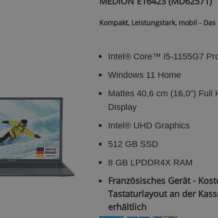
MEDION E16423 (MD62571)
Kompakt, Leistungstark, mobil - Das
Intel® Core™ i5-1155G7 Pr
Windows 11 Home
Mattes 40,6 cm (16,0”) Full
Display
Intel® UHD Graphics
512 GB SSD
8 GB LPDDR4X RAM
Französisches Gerät - Kost
Tastaturlayout an der Kass
erhältlich