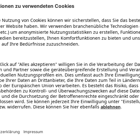
erhältlich
1
B-Ware