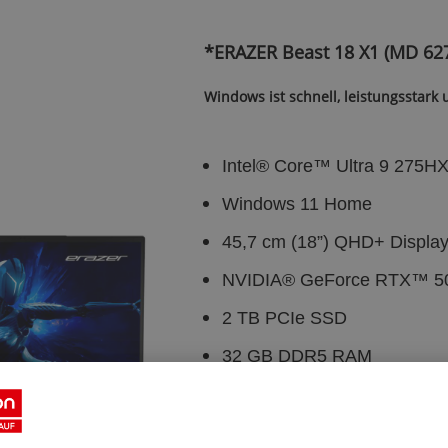
*ERAZER Beast 18 X1 (MD 62
Windows ist schnell, leistungsstark u
Intel® Core™ Ultra 9 275H
Windows 11 Home
45,7 cm (18”) QHD+ Displa
NVIDIA® GeForce RTX™ 5
2 TB PCIe SSD
32 GB DDR5 RAM
Türkisches Gerät - Kosten
Tastaturlayout an der Kas