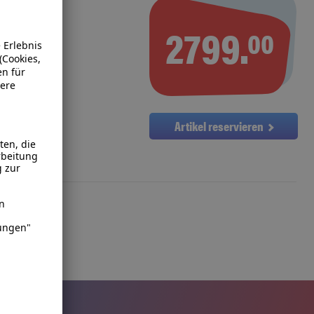
2799.
00
Artikel reservieren