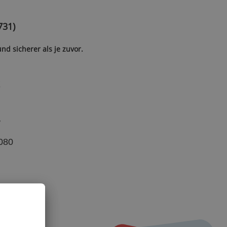
731)
nd sicherer als je zuvor.
X
y
080
loses
se