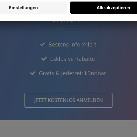
den und einen
15,- Euro Gutsche
sichern!
Bestens informiert
Exklusive Rabatte
Gratis & jederzeit kündbar
JETZT KOSTENLOS ANMELDEN