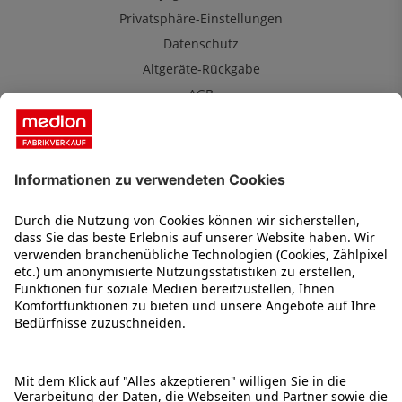
Privatsphäre-Einstellungen
Datenschutz
Altgeräte-Rückgabe
AGB
MEDION Fabrikverkauf
Über uns
Kontakt
Karriere
Impressum
2 Jahre Garantie
Service
Was ist B-Ware