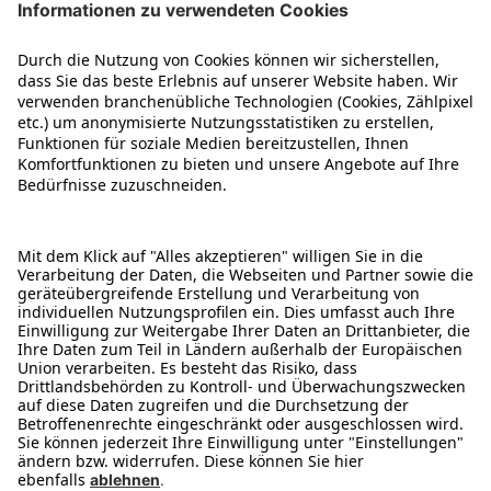
Über uns
Kontakt
Karriere
Impressum
2 Jahre Garantie
Service
Was ist B-Ware
Reservierung & Abholung
Zahlungsarten
1) Ehemalige Unverbindliche Preisempfehlung. 2) Als B- oder C-Ware werden
Verkaufsartikel bezeichnet, die nicht mehr original verpackt sind. Hierunter fallen
Artikel mit beschädigter oder fehlender Originalverpackung (insb. Retouren aus
dem Versandhandel) sowie Artikel, die schon einmal ausgepackt und vorgeführt
oder vom Kunden angesehen wurden. B-Ware kann im Einzelfall minimale