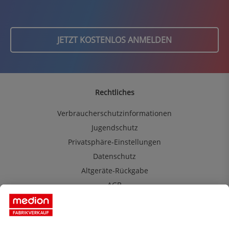
JETZT KOSTENLOS ANMELDEN
Rechtliches
Verbraucherschutzinformationen
Jugendschutz
Privatsphäre-Einstellungen
Datenschutz
Altgeräte-Rückgabe
AGB
MEDION Fabrikverkauf