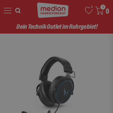
0
0
Dein Technik Outlet im Ruhrgebiet!