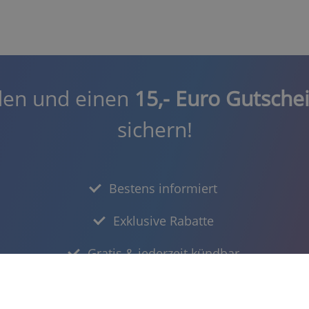
den und einen
15,- Euro Gutsche
sichern!
Bestens informiert
Exklusive Rabatte
Gratis & jederzeit kündbar