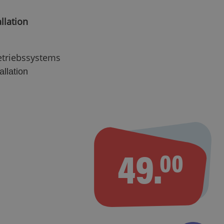
llation
etriebssystems
allation
49.
00