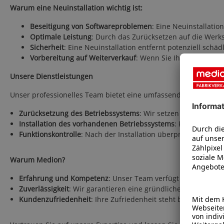
Warum eine Neuinstallation wichtig ist:
Beseitigung von Softwareproblemen
: Eine Neuinstallati
Optimale Leistung
: Durch das Zurücksetzen auf die Werk
Sicherheit
: Eine Neuinstallation entfernt potenziell schäd
Vorbereitung auf Weiterverkauf
: Wenn Sie Ihren PC oder 
Unsere Dienstleistungen
Unser professionelles Team bietet eine umfassende Neuinstalla
Zurücksetzung des Betriebssystems
: Wir setzen Ihr Gerät au
Installation des vorhandenen Betriebssystems
: Fachgerechte
Funktionskontrolle
: Nach der Installation überprüfen wir Ihr
Warum Medion?
Erfahrung und Kompetenz
: Unser Team verfügt über langjä
Zuverlässigkeit
: Wir garantieren eine gründliche und sorgfält
Kundenzufriedenheit
: Ihre Zufriedenheit steht bei uns an er