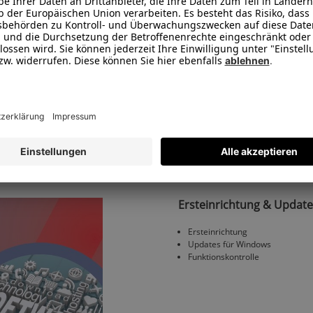
n unseren Profis neu installieren.
Passendes Zubehör
Ersteinrichtung & Update
Ersteinrichtung
Updates für Windows
Funktionskontrolle