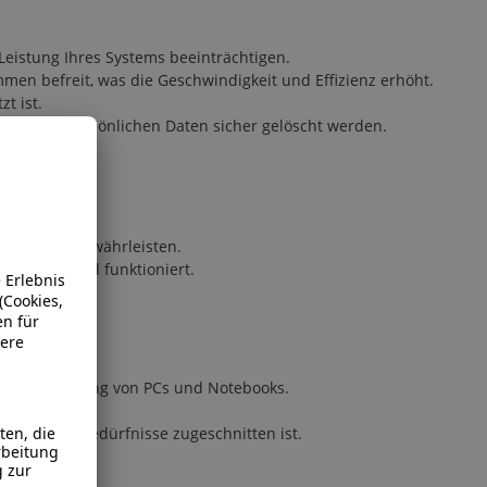
Leistung Ihres Systems beeinträchtigen.
men befreit, was die Geschwindigkeit und Effizienz erhöht.
t ist.
dass alle persönlichen Daten sicher gelöscht werden.
sst:
llation zu gewährleisten.
Gerät optimal funktioniert.
ion und Wartung von PCs und Notebooks.
der auf Ihre Bedürfnisse zugeschnitten ist.