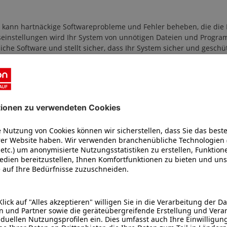
on kann hartnäckige Softwareprobleme und Fehler beheben, die die 
seinstellungen wird Ihr System von unnötigen Dateien und Program
liche Software und stellt sicher, dass Ihr System sicher und geschütz
Ihr Notebook verkaufen möchten, sorgt eine Neuinstallation dafür, 
tion Ihres MEDION PCs oder Notebooks, die folgende Schritte umfa
f die Werkseinstellungen zurück, um eine saubere und frische Insta
 Neuinstallation des Betriebssystems, um sicherzustellen, dass Ihr 
 System gründlich, um sicherzustellen, dass alles einwandfrei läuft.
hrige Erfahrung und umfassendes Fachwissen in der Neuinstallat
ige Neuinstallation, damit Ihr System wieder in Bestform ist.
ster Stelle. Wir bieten einen schnellen und zuverlässigen Service, 