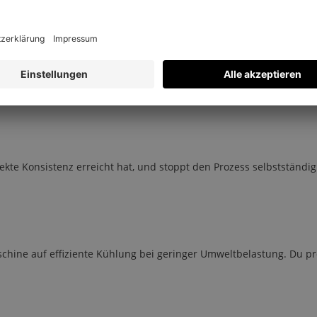
 angenehm kühl und cremig. So bleibt die perfekte Konsistenz erhal
kte Konsistenz erreicht hat, und stoppt den Prozess selbstständig
hine auf effiziente Kühlung bei geringer Umweltbelastung. Du pro