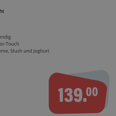
ht
endig
sor-Touch
eme, Slush und Joghurt
139.
00