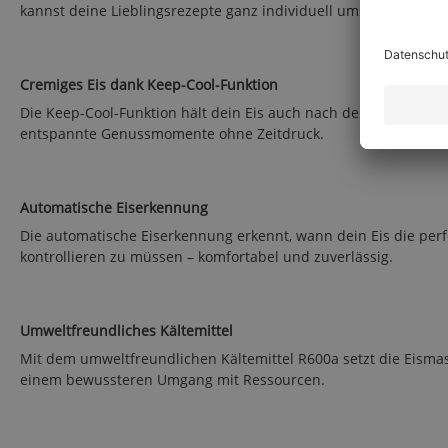
kannst deine Lieblingsrezepte ganz individuell umsetzen.
Cremiges Eis dank Keep-Cool-Funktion
Die Keep-Cool-Funktion hält dein Eis auch nach der Zubereitung
entspannte Genussmomente ohne Zeitdruck.
Automatische Eiserkennung
Die automatische Eiserkennung erkennt, wann dein Eis die perfe
kontrollieren zu müssen – komfortabel und zuverlässig.
Umweltfreundliches Kältemittel
Mit dem umweltfreundlichen Kältemittel R600a setzt die Eismasc
einem bewussteren Umgang mit Ressourcen.