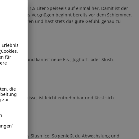
ehen bis zu 1,5 Liter Speiseeis auf einmal her. Damit ist der
 das Beste: Das Vergnügen beginnt bereits vor dem Schlemmen,
experimentieren und hast stets das gute Gefühl, genau zu
tung geführt und kannst neue Eis-, Joghurt- oder Slush-
äßige Ergebnisse, ist leicht entnehmbar und lässt sich
r erfrischendes Slush Ice. So genießt du Abwechslung und