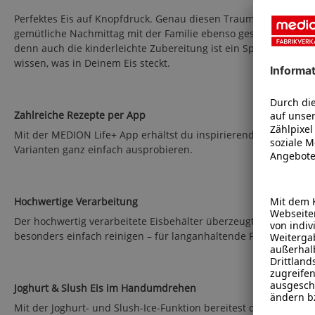
Perfektes Eis auf Knopfdruck. Genau diesen Traum erfüllst Du D
gemütliche Nachmittag mit der Familie ebenso gesichert wie d
denn auch die kinderleichte Zubereitung ist ein Spaß für Groß
wissen, was in Dein
Zahlreiche Rezepte per App
Mit der MEDION Life+ App erhältst du inspirierende Rezepte dire
Varianten ganz einfach ausprobieren.
Hochwertige Verarbeitung
Der hochwertig verarbeitete Eisbehälter überzeugt durch robust
besonders einfach reinigen – für langanhaltende Freude an de
Joghurt & Slush Eis im Handumdrehen
Mit der Joghurt- und Slush-Ice-Funktion bereitest du nicht nu