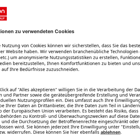
ir mit der Eismaschine von MEDION. Mit Ihr stellst Du im Handumdr
as nächste Gartenfest oder der anstehende Kindergeburtstag. Und
 und Klein. Du kannst nach Herzenslust mit Zutaten oder Toppings 
em Eis steckt.
kt auf dem Display. Schritt für Schritt wirst du durch die Zuberei
e Materialien und eine saubere Verarbeitung. Er sorgt für gleichm
iner Eismaschine.
r klassische Eiscreme zu, sondern auch cremigen Frozen Yogurt ode