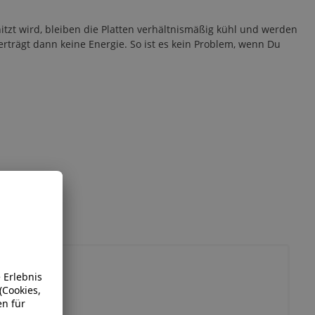
itzt wird, bleiben die Platten verhältnismäßig kühl und werden
trägt dann keine Energie. So ist es kein Problem, wenn Du
 11899)