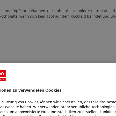
Da nur Töpfe und Pfannen, nicht aber die komplette Herdplatte erh
chplatte, wenn sich kein Topf auf dem Kochfeld befindet und über
Ähnliche Artikel
LIFE S35 Saugroboter (MD
App-Steuerung
4.000 Pa Motorsaugleistung