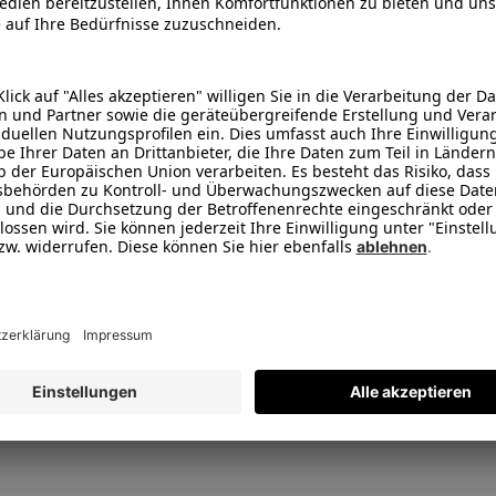
Intelligente Navigation in S-Lini
Bis zu 120 min. Betriebszeit
Wandsensoren & Hinderniserk