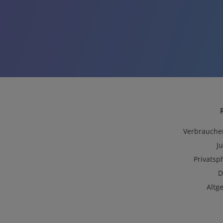
Verbrauche
J
Privatsp
D
Altg