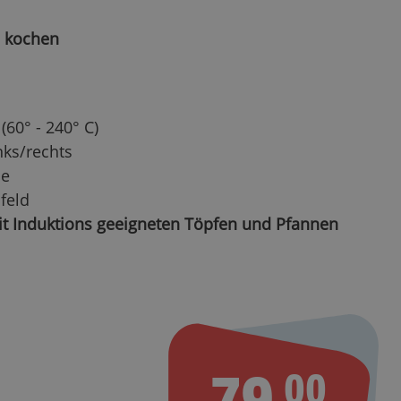
l kochen
60° - 240° C)
nks/rechts
he
feld
it Induktions geeigneten Töpfen und Pfannen
79.
00