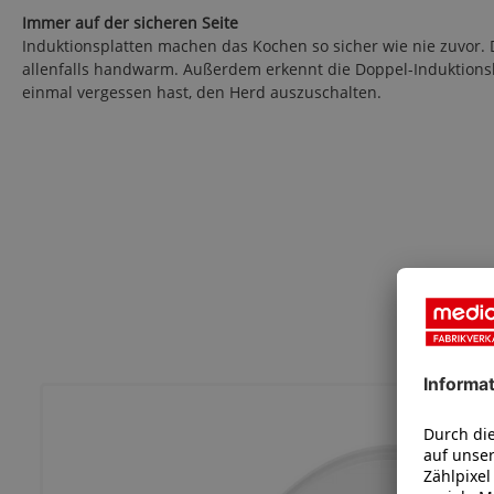
Immer auf der sicheren Seite
Induktionsplatten machen das Kochen so sicher wie nie zuvor. 
allenfalls handwarm. Außerdem erkennt die Doppel-Induktionsko
einmal vergessen hast, den Herd auszuschalten.