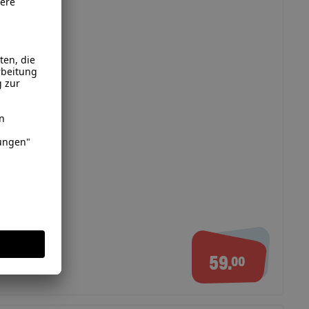
en
ennung
59.
00