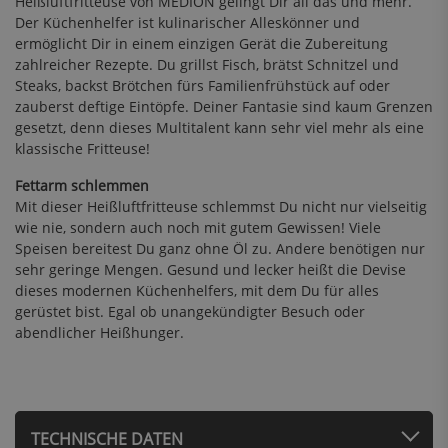
Heißluftfritteuse von MEDION gelingt Dir all das und mehr.
Der Küchenhelfer ist kulinarischer Alleskönner und
ermöglicht Dir in einem einzigen Gerät die Zubereitung
zahlreicher Rezepte. Du grillst Fisch, brätst Schnitzel und
Steaks, backst Brötchen fürs Familienfrühstück auf oder
zauberst deftige Eintöpfe. Deiner Fantasie sind kaum Grenzen
gesetzt, denn dieses Multitalent kann sehr viel mehr als eine
klassische Fritteuse!
Fettarm schlemmen
Mit dieser Heißluftfritteuse schlemmst Du nicht nur vielseitig
wie nie, sondern auch noch mit gutem Gewissen! Viele
Speisen bereitest Du ganz ohne Öl zu. Andere benötigen nur
sehr geringe Mengen. Gesund und lecker heißt die Devise
dieses modernen Küchenhelfers, mit dem Du für alles
gerüstet bist. Egal ob unangekündigter Besuch oder
abendlicher Heißhunger.
TECHNISCHE DATEN