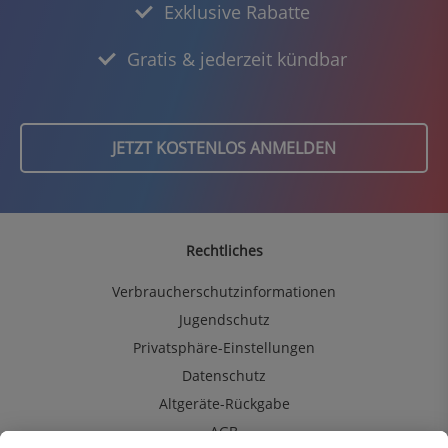
Exklusive Rabatte
Gratis & jederzeit kündbar
JETZT KOSTENLOS ANMELDEN
Rechtliches
Verbraucherschutzinformationen
Jugendschutz
Privatsphäre-Einstellungen
Datenschutz
Altgeräte-Rückgabe
AGB