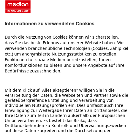
MEDION Fabrikverkauf
Über uns
Kontakt
Karriere
Impressum
2 Jahre Garantie
Service
Was ist B-Ware
Reservierung & Abholung
Zahlungsarten
1) Ehemalige Unverbindliche Preisempfehlung. 2) Als B- oder C-Ware werden
Verkaufsartikel bezeichnet, die nicht mehr original verpackt sind. Hierunter fallen