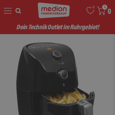
0
0
Dein Technik Outlet im Ruhrgebiet!