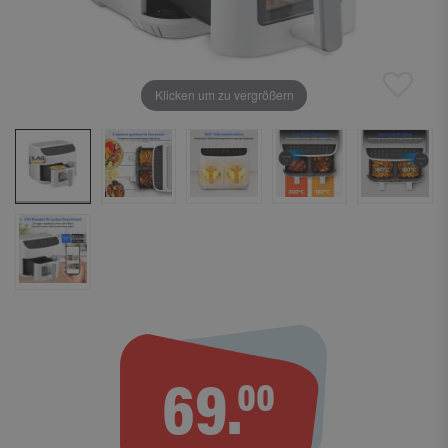
Klicken um zu vergrößern
69.
00