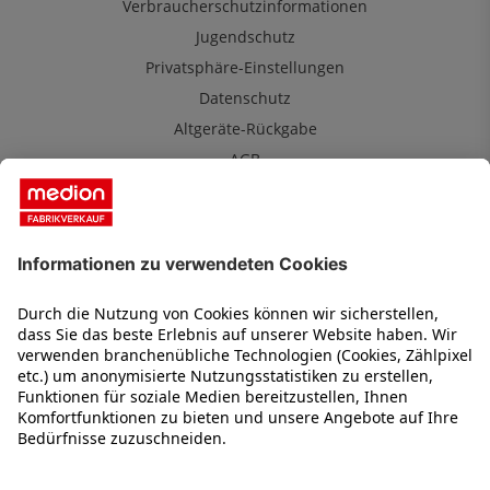
Verbraucherschutzinformationen
Jugendschutz
Privatsphäre-Einstellungen
Datenschutz
Altgeräte-Rückgabe
AGB
MEDION Fabrikverkauf
Über uns
Kontakt
Karriere
Impressum
2 Jahre Garantie
Service