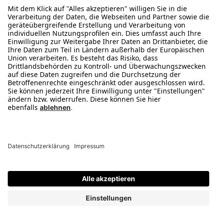
Was ist B-Ware
Reservierung & Abholung
Zahlungsarten
1) Ehemalige Unverbindliche Preisempfehlung. 2) Als B- oder C-Ware werden
Verkaufsartikel bezeichnet, die nicht mehr original verpackt sind. Hierunter fallen
Artikel mit beschädigter oder fehlender Originalverpackung (insb. Retouren aus
dem Versandhandel) sowie Artikel, die schon einmal ausgepackt und vorgeführt
oder vom Kunden angesehen wurden. B-Ware kann im Einzelfall minimale
optische Mängel aufweisen, wurde jedoch einer Sichtprüfung unterzogen und ist
technisch einwandfrei. C-Ware weist sichtbare optische Mängel (z.B. Kratzer) auf,
wurde jedoch überprüft und ist technisch einwandfrei. 3) Energieeffizienzklasse
(Spektrum). Abgabe nur in haushaltsüblichen Mengen. Zwischenverkauf,
Änderungen und Irrtümer vorbehalten. 4) Gegenüber dem ehem. UVP 5) Der
Gutschein ist ab Erhalt 14 Tage gültig und kann ab einem Einkaufswert von 150,-
Euro eingesetzt werden.
© 2008-2026 medion GmbH. All Rights Reserved. Powered by
createyourtemplate