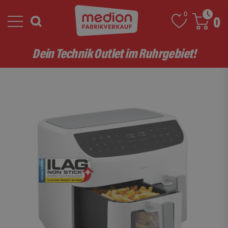
0
0
Dein Technik Outlet im Ruhrgebiet!