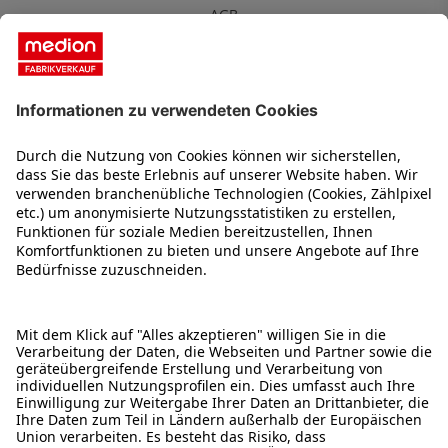
AGB
MEDION Fabrikverkauf
Über uns
Kontakt
Karriere
Impressum
2 Jahre Garantie
Service
Was ist B-Ware
Reservierung & Abholung
Zahlungsarten
1) Ehemalige Unverbindliche Preisempfehlung. 2) Als B- oder C-Ware werden