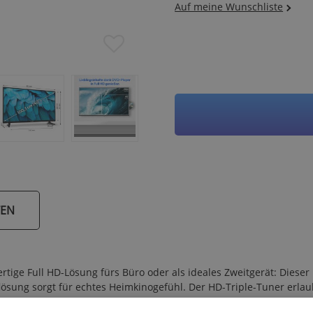
TEN
tige Full HD-Lösung fürs Büro oder als ideales Zweitgerät: Dieser
flösung sorgt für echtes Heimkinogefühl. Der HD-Triple-Tuner erlau
 bietet die CI+ Schnittstelle per Smart Card die Möglichkeit, ver