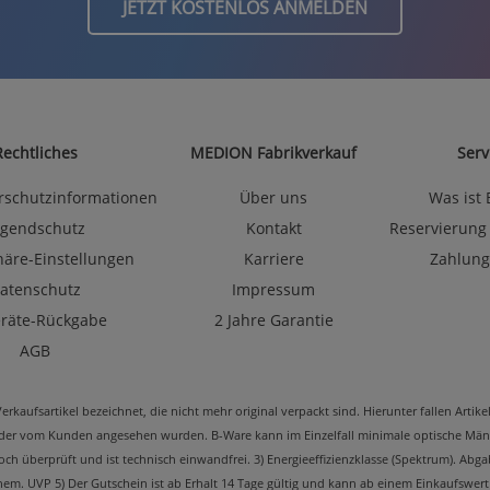
JETZT KOSTENLOS ANMELDEN
Rechtliches
MEDION Fabrikverkauf
Serv
rschutzinformationen
Über uns
Was ist
ugendschutz
Kontakt
Reservierung
häre-Einstellungen
Karriere
Zahlung
atenschutz
Impressum
eräte-Rückgabe
2 Jahre Garantie
AGB
kaufsartikel bezeichnet, die nicht mehr original verpackt sind. Hierunter fallen Arti
oder vom Kunden angesehen wurden. B-Ware kann im Einzelfall minimale optische Mäng
edoch überprüft und ist technisch einwandfrei. 3) Energieeffizienzklasse (Spektrum). 
m. UVP 5) Der Gutschein ist ab Erhalt 14 Tage gültig und kann ab einem Einkaufswert