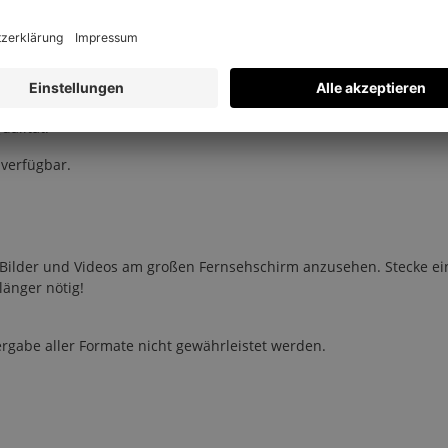
n den Fernseher stecken. So wird der Empfang von Pay-TV so beq
 überflüssig. Ob Antenne, Kabel oder Satellit – der Fernseher ist
alität.
 verfügbar.
en Bilder und Videos am großen Fernsehschirm anzusehen. Stecke e
länger nötig!
rgabe aller Formate nicht gewährleistet werden.