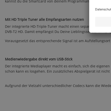
kannst du die Smartcard von deinem Programmanbieter direkt i
Mit HD Triple Tuner alle Empfangsarten nutzen
Der integrierte HD-Triple-Tuner macht einen separaten Receiver
DVB-T2 HD. Damit empfängst Du Deine Lieblingssender in HD-Qu
Vorausgesetzt das entsprechende Signal ist am Aufstellungsort
Medienwiedergabe direkt vom USB-Stick
Der integrierte Mediaplayer macht es einfach, sich die eigen
schon kann es losgehen. Ein zusätzliches Abspielgerät ist nicht 
Aufgrund der Vielzahl unterschiedlicher Codecs kann die Wiede