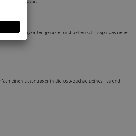
uem wie nie zuvor.
 für alle Empfangsarten gerüstet und beherrscht sogar das neue
infach einen Datenträger in die USB-Buchse Deines TVs und