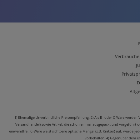
Verbrauche
J
Privatsp
D
Altg
1) Ehemalige Unverbindliche Preisempfehlung. 2) Als B- oder C-Ware werden Ver
Versandhandel) sowie Artikel, die schon einmal ausgepackt und vorgeführt 
einwandfrei. C-Ware weist sichtbare optische Mängel (z.B. Kratzer) auf, wurde j
vorbehalten. 4) Gegenüber dem ehe