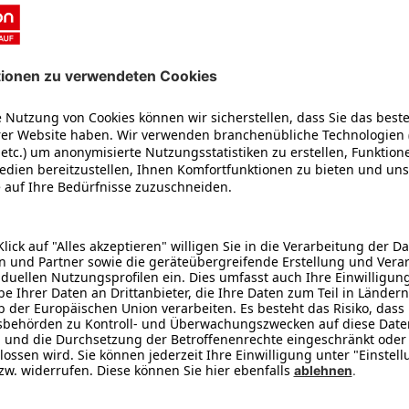
y-Player, den AV-Receiver oder die Spielkonsole mit dem Fernsehe
nseher abspielst. Mit Videotext und Elektronischem Programmführe
im Gehäuse des Fernsehers, sodass Du jederzeit komfortabel Deine 
qualität genießen? Dann brauchst Du einen Full HD Fernseher, der 
rferes Fernsehen als je zuvor.
r so komfortabel wie nie, denn im TV-Gehäuse steckt ein vollwert
ernseher verschlüsselte TV- und Radioprogramme empfangen kann. 