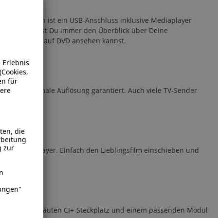
r. Zusätzlich ist ein USB-Anschluss inklusive Mediaplayer
r (EPG) behältst Du immer den Überblick über Deine
Lieblingsfilme auf DVD ansehen kannst.
Dir eine optimale Auflösung garantiert. Auch viele TV-Sender
iger DVD-Player. Einfach den Lieblingsfilm einschieben und
Mit dem eingebauten CI+-Steckplatz und einem passenden Modul