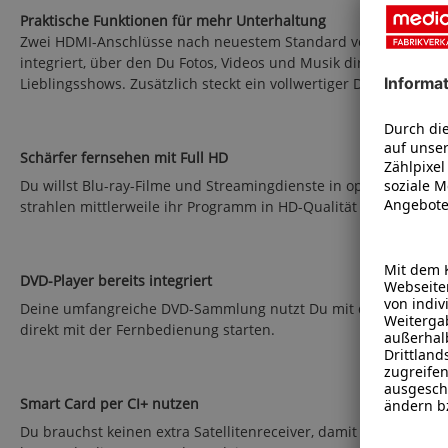
Praktische Funktionen für mehr Unterhaltung
Zwei HDMI-Anschlüsse nach neuestem Standard verbinden Blu-ra
integriert, über den Du Fotos, Videos und Musik direkt am Fer
Lieblingsshows. Zusätzlich steckt ein vollwertiger DVD-Player 
Schärfer fernsehen mit Full HD
Du willst Blu-ray-Filme und Streamingdienste in optimaler Bild
strahlen mittlerweile ihr Programm in HD-Qualität aus, für schä
DVD-Player bereits integriert
Deine umfangreiche DVD-Sammlung nutzt Du mit diesem Fernsehe
direkt mit der Fernbedienung starten.
Smart Card per CI+ nutzen
Du brauchst keinen extra Satellitenreceiver, damit dieser F