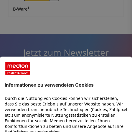
1
B-Ware
Jetzt zum Newsletter
anmelden und einen
15,-
Euro Gutschein
für Ihren
2
nächsten Einkauf sichern!
Bestens informiert
Exklusive Rabatte