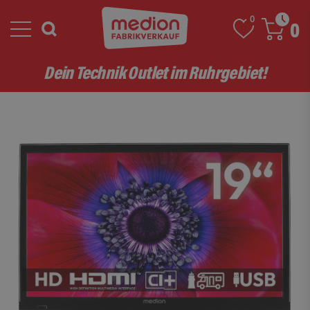
0
0
Dein Technik Outlet im Ruhrgebiet!