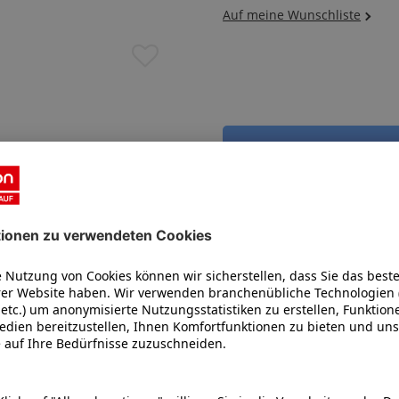
TEN
ten Klängen. Zwei leistungsstarke 30-Watt-Lautsprecher arbeiten 
Musik“ und „Sprache“, um den perfekten Ton für intensive Blockbust
 justieren Sie die hohen und tiefen Frequenzen einfach mit der