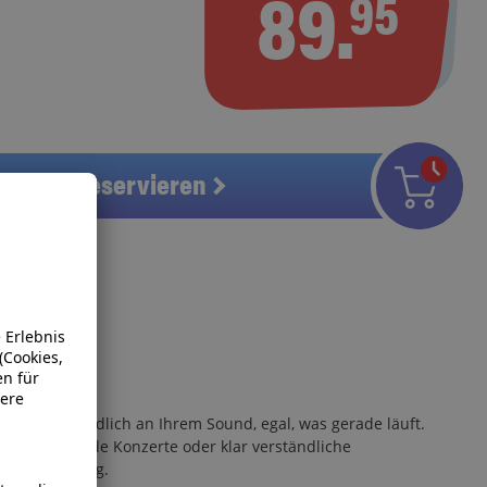
89.
95
Artikel reservieren
dabei unermüdlich an Ihrem Sound, egal, was gerade läuft.
er, mitreißende Konzerte oder klar verständliche
 Fernbedienung.