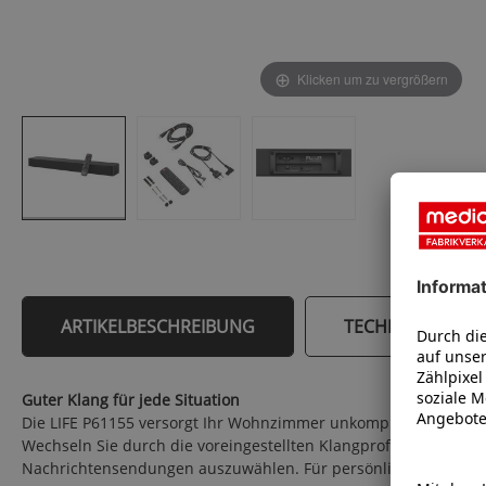
Klicken um zu vergrößern
ARTIKELBESCHREIBUNG
TECHNISCHE DA
Guter Klang für jede Situation
Die LIFE P61155 versorgt Ihr Wohnzimmer unkompliziert mit sat
Wechseln Sie durch die voreingestellten Klangprofile „Film“, „
Nachrichtensendungen auszuwählen. Für persönliche Interessen