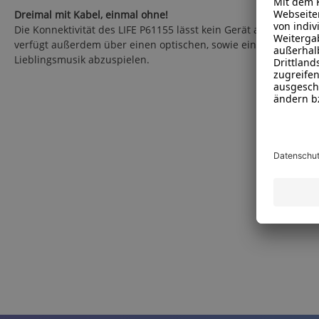
Dreimal mit Kabel, einmal ohne!
Die Konnektivität des LIFE P61155 lässt kein Gerät außen vor.
verfügt außerdem über einen optischen, sowie einen 3,5 mm-Au
Lieblingsmusik abzuspielen.