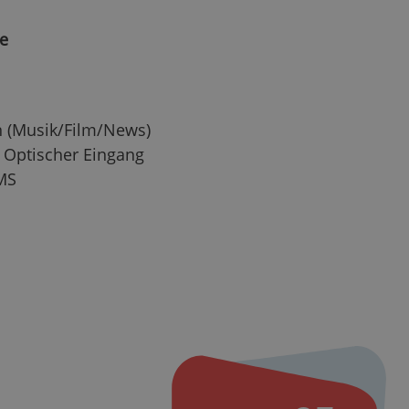
le
n (Musik/Film/News)
 Optischer Eingang
RMS