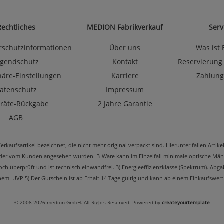
Rechtliches
MEDION Fabrikverkauf
Serv
rschutzinformationen
Über uns
Was ist
ugendschutz
Kontakt
Reservierung
häre-Einstellungen
Karriere
Zahlung
atenschutz
Impressum
eräte-Rückgabe
2 Jahre Garantie
AGB
kaufsartikel bezeichnet, die nicht mehr original verpackt sind. Hierunter fallen Arti
oder vom Kunden angesehen wurden. B-Ware kann im Einzelfall minimale optische Mäng
edoch überprüft und ist technisch einwandfrei. 3) Energieeffizienzklasse (Spektrum). 
m. UVP 5) Der Gutschein ist ab Erhalt 14 Tage gültig und kann ab einem Einkaufswert
© 2008-2026 medion GmbH. All Rights Reserved. Powered by
createyourtemplate