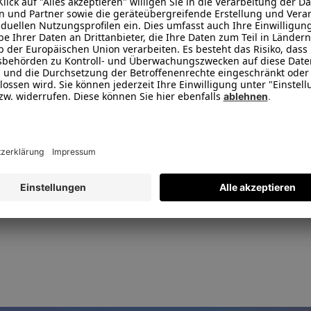
 Der HDMI-ARC-Anschluss ermöglicht die unkomplizierte Verbindung
dio-Eingang. Mobile Geräte (wie Handys und Tablets) verbinden Si
Ähnliche Artikel