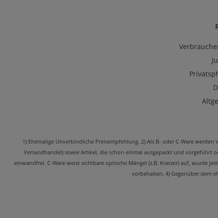
Verbrauche
J
Privatsp
D
Altg
1) Ehemalige Unverbindliche Preisempfehlung. 2) Als B- oder C-Ware werden Ver
Versandhandel) sowie Artikel, die schon einmal ausgepackt und vorgeführt 
einwandfrei. C-Ware weist sichtbare optische Mängel (z.B. Kratzer) auf, wurde j
vorbehalten. 4) Gegenüber dem ehe