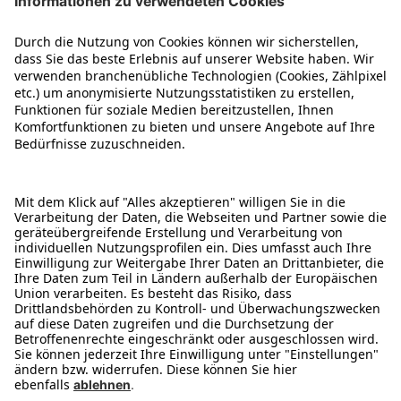
Über uns
Kontakt
Karriere
Impressum
2 Jahre Garantie
Service
Was ist B-Ware
Reservierung & Abholung
Zahlungsarten
1) Ehemalige Unverbindliche Preisempfehlung. 2) Als B- oder C-Ware werden
Verkaufsartikel bezeichnet, die nicht mehr original verpackt sind. Hierunter fallen
Artikel mit beschädigter oder fehlender Originalverpackung (insb. Retouren aus
dem Versandhandel) sowie Artikel, die schon einmal ausgepackt und vorgeführt
oder vom Kunden angesehen wurden. B-Ware kann im Einzelfall minimale
optische Mängel aufweisen, wurde jedoch einer Sichtprüfung unterzogen und ist