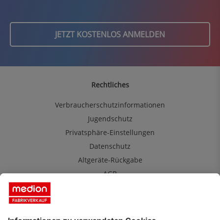
JETZT KOSTENLOS ANMELDEN
Rechtliches
Verbraucherschutzinformationen
Jugendschutz
Privatsphäre-Einstellungen
Datenschutz
Altgeräte-Rückgabe
AGB
MEDION Fabrikverkauf