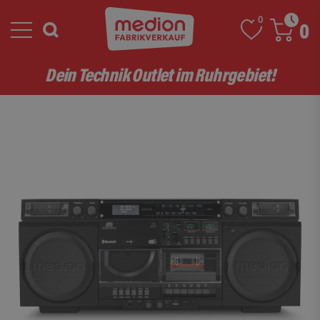
0
0
Dein Technik Outlet im Ruhrgebiet!