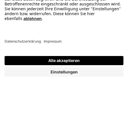
Kontakt
Karriere
Impressum
2 Jahre Garantie
Service
Was ist B-Ware
Reservierung & Abholung
Zahlungsarten
1) Ehemalige Unverbindliche Preisempfehlung. 2) Als B- oder C-Ware werden
Verkaufsartikel bezeichnet, die nicht mehr original verpackt sind. Hierunter fallen
Artikel mit beschädigter oder fehlender Originalverpackung (insb. Retouren aus
dem Versandhandel) sowie Artikel, die schon einmal ausgepackt und vorgeführt
oder vom Kunden angesehen wurden. B-Ware kann im Einzelfall minimale
optische Mängel aufweisen, wurde jedoch einer Sichtprüfung unterzogen und ist
technisch einwandfrei. C-Ware weist sichtbare optische Mängel (z.B. Kratzer) auf,