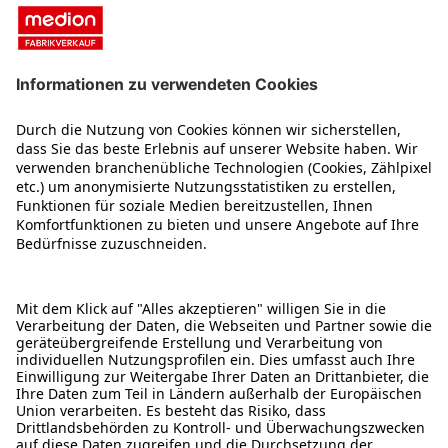
JETZT KOSTENLOS ANMELDEN
Rechtliches
Verbraucherschutzinformationen
Jugendschutz
Privatsphäre-Einstellungen
Datenschutz
Altgeräte-Rückgabe
AGB
MEDION Fabrikverkauf
Über uns