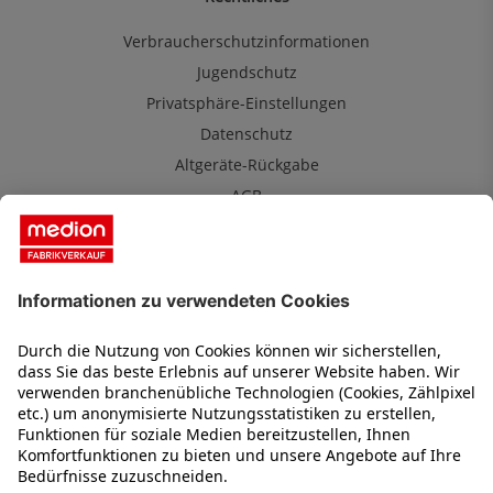
Verbraucherschutzinformationen
Jugendschutz
Privatsphäre-Einstellungen
Datenschutz
Altgeräte-Rückgabe
AGB
MEDION Fabrikverkauf
Über uns
Kontakt
Karriere
Impressum
2 Jahre Garantie