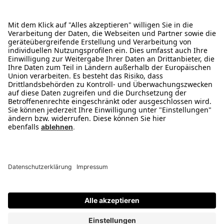
Service
Was ist B-Ware
Reservierung & Abholung
Zahlungsarten
1) Ehemalige Unverbindliche Preisempfehlung. 2) Als B- oder C-Ware werden
Verkaufsartikel bezeichnet, die nicht mehr original verpackt sind. Hierunter fallen
Artikel mit beschädigter oder fehlender Originalverpackung (insb. Retouren aus
dem Versandhandel) sowie Artikel, die schon einmal ausgepackt und vorgeführt
oder vom Kunden angesehen wurden. B-Ware kann im Einzelfall minimale
optische Mängel aufweisen, wurde jedoch einer Sichtprüfung unterzogen und ist
technisch einwandfrei. C-Ware weist sichtbare optische Mängel (z.B. Kratzer) auf,
wurde jedoch überprüft und ist technisch einwandfrei. 3) Energieeffizienzklasse
(Spektrum). Abgabe nur in haushaltsüblichen Mengen. Zwischenverkauf,
Änderungen und Irrtümer vorbehalten. 4) Gegenüber dem ehem. UVP 5) Der
Gutschein ist ab Erhalt 14 Tage gültig und kann ab einem Einkaufswert von 150,-
Euro eingesetzt werden.
© 2008-2026 medion GmbH. All Rights Reserved. Powered by
createyourtemplate