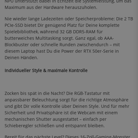
NPU unterstützt dabei in Echtzeit die Systemleistung, um das
Maximum aus der Hardware herauszuholen.
Nie wieder lange Ladezeiten oder Speicherprobleme: Die 2 TB
PCIe-SSD bietet Dir genügend Platz für Deine komplette
Spielebibliothek, während 32 GB DDR5-RAM für
butterweiches Multitasking sorgt. Ganz egal, ob AAA-
Blockbuster oder schnelle Runden zwischendurch – mit
diesem Laptop hast Du die Power der RTX 50er-Serie in
Deinen Händen.
Individueller Style & maximale Kontrolle
Zocken bis spät in die Nacht? Die RGB-Tastatur mit
anpassbarer Beleuchtung sorgt für die richtige Atmosphäre
und gibt Dir volle Kontrolle über Deinen Style. Und für mehr
Sicherheit und Privatsphäre ist die Webcam mit einem
mechanischen Shutter ausgestattet – einfach per
Schieberegler schließen und entspannt bleiben.
Bereit für das nächste Level? Dieses 16-Zoll-Gaming-Monster