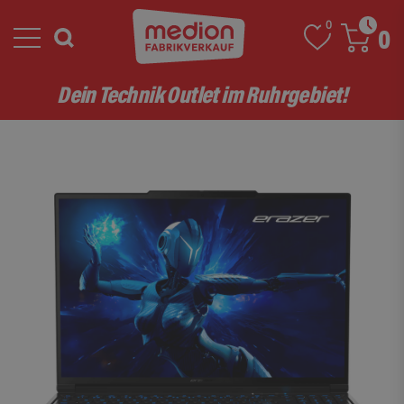
0
0
Dein Technik Outlet im Ruhrgebiet!